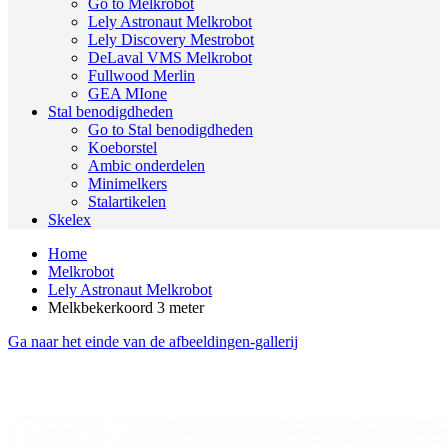
Go to Melkrobot
Lely Astronaut Melkrobot
Lely Discovery Mestrobot
DeLaval VMS Melkrobot
Fullwood Merlin
GEA MIone
Stal benodigdheden
Go to Stal benodigdheden
Koeborstel
Ambic onderdelen
Minimelkers
Stalartikelen
Skelex
Home
Melkrobot
Lely Astronaut Melkrobot
Melkbekerkoord 3 meter
Ga naar het einde van de afbeeldingen-gallerij