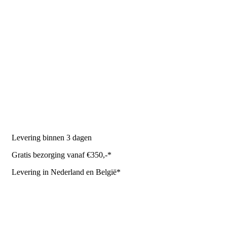
PRODUCTEN
Melkmachine
Melkrobot
Stal benodigdheden
NR Agri biedt
Levering binnen 3 dagen
Gratis bezorging vanaf €350,-*
Levering in Nederland en België*
Levering en bezorgkosten
Retourneren of annuleren
Privacy Policy