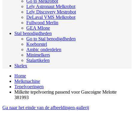
Go to Melkrobot
Lely Astronaut Melkrobot
Lely Discovery Mestrobot
DeLaval VMS Melkrobot
Fullwood Merlin
GEA MIone
Stal benodigdheden
Go to Stal benodigdheden
Koeborstel
Ambic onderdelen
Minimelkers
Stalartikelen
Skelex
Home
Melkmachine
Tepelvoeringen
Milkrite tepelvoering passend voor Gascoigne Melotte
381993
Ga naar het einde van de afbeeldingen-gallerij